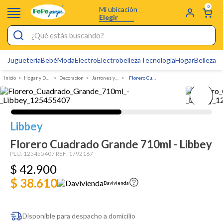
0
Mi ubicación
Elegir
¿Qué estás buscando?
Jugueteria
Bebé
Moda
Electro
Electrobelleza
Tecnología
Hogar
Belleza
D
Electrobelleza
Hogar y Decoracion
Decoracion
Jarrones y floreros
Florero Cuadrado Grande 710ml - Libbey
Pijamas
Electro
Figuras Toy Story
Libbey
Carters
Florero Cuadrado Grande 710ml - Libbey
PLU:
125455407
REF:
1792167
Silla Mecedora Bebé
$
42
.
900
Bebes
$ 38.610
Davivienda
Cartas Pokemon
Cuna Colecho
Disponible para despacho a domicilio