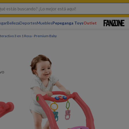
s buscando? ¡Lo mejor está aquí!
ogar
Belleza
Deportes
Muebles
Pepeganga Toys
Outlet
teractivo 3 en 1 Rosa - Premium Baby