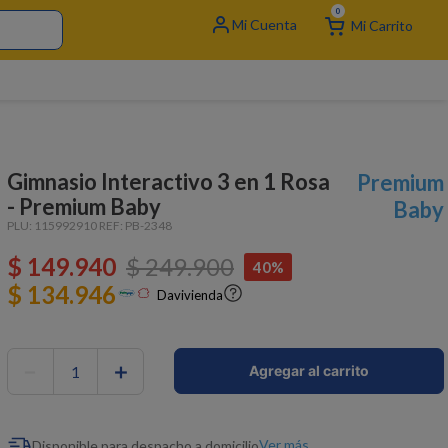
0
Gimnasio Interactivo 3 en 1 Rosa
Premium
- Premium Baby
Baby
PLU:
115992910
REF:
PB-2348
$
149
.
940
$
249
.
900
40%
$ 134.946
Davivienda
－
＋
Agregar al carrito
Ver más
Disponible para despacho a domicilio