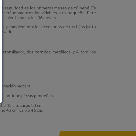
 y seguridad es los primeros meses de tú bebé. Es
recerá momentos inolvidables a tu pequeño. Este
nacimiento hasta los 36 meses.
és
y complementa los accesorios de tus hijos junto
levarlo!
stornillador, dos tornillos metálicos y 4 tornillos
ordinación motora.
o, contiene piezas pequeñas.
ho 45 cm, Largo 83 cm.
ho 43 cm, Largo 46 cm.