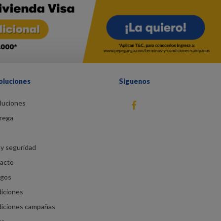
oluciones
Siguenos
luciones
fb
rega
You Tube
instagram
y seguridad
racto
agos
diciones
diciones campañas