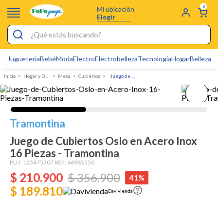
0
Mi ubicación
Elegir
¿Qué estás buscando?
Jugueteria
Bebé
Moda
Electro
Electrobelleza
Tecnología
Hogar
Belleza
D
Electrobelleza
Hogar y Decoracion
Mesa
Cubiertos
Juego de Cubiertos Oslo en Acero Inox 16 Piezas - Tramontina
Pijamas
Electro
Figuras Toy Story
Tramontina
Carters
Juego de Cubiertos Oslo en Acero Inox
16 Piezas - Tramontina
Silla Mecedora Bebé
PLU:
125475307
REF:
66985550
Bebes
$
210
.
900
$
356
.
900
41%
Cuna Colecho
$ 189.810
Davivienda
Cartas Pokemon