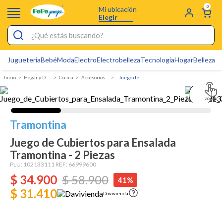
0
Mi ubicación
Elegir
¿Qué estás buscando?
Jugueteria
Bebé
Moda
Electro
Electrobelleza
Tecnología
Hogar
Belleza
D
Electrobelleza
Hogar y Decoracion
Cocina
Accesorios para Cocina
Juego de Cubiertos para Ensalada Tramontina - 2 Piezas
Pijamas
Electro
Figuras Toy Story
Tramontina
Carters
Juego de Cubiertos para Ensalada
Tramontina - 2 Piezas
Cartas Pokemon
PLU:
102133111
REF:
66999600
Silla Mecedora Bebé
$
34
.
900
$
58
.
900
41%
$ 31.410
Bebes
Davivienda
Cuna Colecho