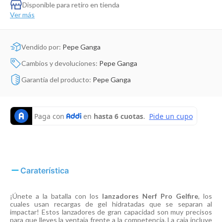
Dinosaurio Juguete
Disponible para retiro en tienda
Ver más
Vendido por:
Pepe Ganga
Cambios y devoluciones:
Pepe Ganga
Garantía del producto:
Pepe Ganga
Caraterística
¡Únete a la batalla con los
lanzadores Nerf Pro Gelfire
, los
cuales usan recargas de gel hidratadas que se separan al
impactar! Estos lanzadores de gran capacidad son muy precisos
para que lleves la ventaja frente a la competencia. La caja incluye