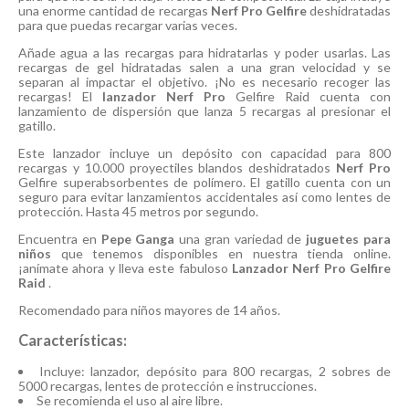
una enorme cantidad de recargas
Nerf Pro Gelfire
deshidratadas
para que puedas recargar varias veces.
Añade agua a las recargas para hidratarlas y poder usarlas. Las
recargas de gel hidratadas salen a una gran velocidad y se
separan al impactar el objetivo. ¡No es necesario recoger las
recargas! El
lanzador Nerf Pro
Gelfire Raid cuenta con
lanzamiento de dispersión que lanza 5 recargas al presionar el
gatillo.
Este lanzador incluye un depósito con capacidad para 800
recargas y 10.000 proyectiles blandos deshidratados
Nerf Pro
Gelfire superabsorbentes de polímero. El gatillo cuenta con un
seguro para evitar lanzamientos accidentales así como lentes de
protección. Hasta 45 metros por segundo.
Encuentra en
Pepe Ganga
una gran variedad de
juguetes para
niños
que tenemos disponibles en nuestra tienda online.
¡anímate ahora y lleva este fabuloso
Lanzador Nerf Pro Gelfire
Raid
.
Recomendado para niños mayores de 14 años.
Características:
Incluye: lanzador, depósito para 800 recargas, 2 sobres de
5000 recargas, lentes de protección e instrucciones.
Se recomienda el uso al aire libre.