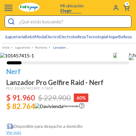
0
Mi ubicación
Elegir
¿Qué estás buscando?
Jugueteria
Bebé
Moda
Electro
Electrobelleza
Tecnología
Hogar
Belleza
D
Electrobelleza
Jugueteria
Punteria
Lanzador Pro Gelfire Raid - Nerf
Pijamas
Electro
Nerf
Figuras Toy Story
Lanzador Pro Gelfire Raid - Nerf
Carters
PLU:
101457415
REF:
F7634
$
91
Silla Mecedora Bebé
.
960
$
229
.
900
60%
$ 82.764
Bebes
Davivienda
Cartas Pokemon
Disponible para despacho a domicilio
Cuna Colecho
Ver más