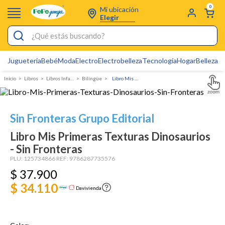
0
Mi ubicación
Elegir
¿Qué estás buscando?
Jugueteria
Bebé
Moda
Electro
Electrobelleza
Tecnología
Hogar
Belleza
D
Electrobelleza
Libros
Libros Infantiles
Bilingüe
Libro Mis Primeras Texturas Dinosaurios - Sin Fronteras
Pijamas
Electro
Sin Fronteras Grupo Editorial
Figuras Toy Story
Libro Mis Primeras Texturas Dinosaurios
Carters
- Sin Fronteras
Silla Mecedora Bebé
PLU:
125734866
REF:
9786287735576
$
37
.
900
Bebes
$ 34.110
Davivienda
Cuna Colecho
Cartas Pokemon