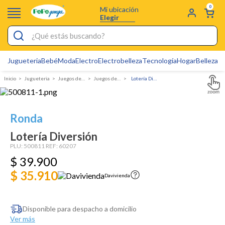
0
Mi ubicación
Elegir
¿Qué estás buscando?
Jugueteria
Bebé
Moda
Electro
Electrobelleza
Tecnología
Hogar
Belleza
D
Electrobelleza
Jugueteria
juegos de mesa
Juegos de Familia
Lotería Diversión
Pijamas
Electro
Ronda
Figuras Toy Story
Lotería Diversión
Carters
PLU:
500811
REF:
60207
$
39
Silla Mecedora Bebé
.
900
$ 35.910
Bebes
Davivienda
Cartas Pokemon
Disponible para despacho a domicilio
Cuna Colecho
Ver más