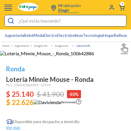
0
Mi ubicación
Elegir
¿Qué estás buscando?
Jugueteria
Bebé
Moda
Electro
Electrobelleza
Tecnología
Hogar
Belleza
D
Electrobelleza
Jugueteria
juegos de mesa
Juegos de Niños
Lotería Minnie Mouse - Ronda
Pijamas
Electro
Ronda
Figuras Toy Story
Lotería Minnie Mouse - Ronda
Carters
PLU:
100642886
REF:
12359
$
25
Silla Mecedora Bebé
.
140
$
41
.
900
40%
$ 22.626
Bebes
Davivienda
Cuna Colecho
Disponible para despacho a domicilio
Cartas Pokemon
Ver más