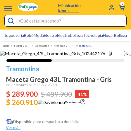
0
Mi ubicación
Elegir
¿Qué estás buscando?
Jugueteria
Bebé
Moda
Electro
Electrobelleza
Tecnología
Hogar
Belleza
D
Electrobelleza
Hogar y Decoracion
Decoracion
Materas y jardineria
Maceta Grego 43L Tramontina - Gris
Pijamas
Electro
Tramontina
Figuras Toy Story
Maceta Grego 43L Tramontina - Gris
Carters
PLU:
102442176
REF:
92781210
$
289
Silla Mecedora Bebé
.
900
$
489
.
900
41%
$ 260.910
Bebes
Davivienda
Cartas Pokemon
Disponible para despacho a domicilio
Cuna Colecho
Ver más