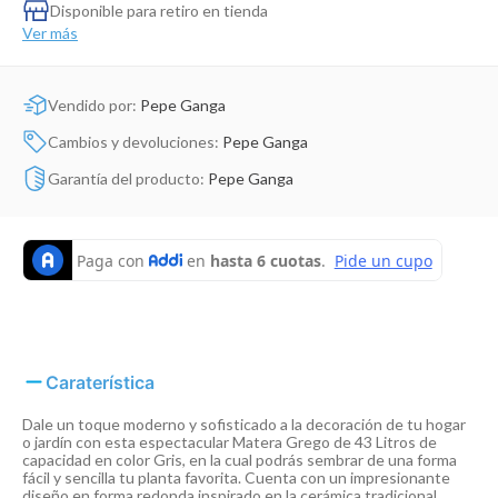
Dinosaurio Juguete
Disponible para retiro en tienda
Ver más
Vendido por:
Pepe Ganga
Cambios y devoluciones:
Pepe Ganga
Garantía del producto:
Pepe Ganga
Caraterística
Dale un toque moderno y sofisticado a la decoración de tu hogar
o jardín con esta espectacular Matera Grego de 43 Litros de
capacidad en color Gris, en la cual podrás sembrar de una forma
fácil y sencilla tu planta favorita. Cuenta con un impresionante
diseño en forma redonda inspirado en la cerámica tradicional,