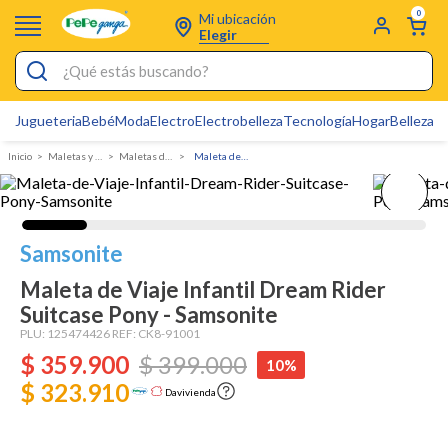
0
Mi ubicación
Elegir
¿Qué estás buscando?
Jugueteria
Bebé
Moda
Electro
Electrobelleza
Tecnología
Hogar
Belleza
D
Electrobelleza
Maletas y Morrales
Maletas de viaje
Maleta de Viaje Infantil Dream Rider Suitcase Pony - Samsonite
Pijamas
Electro
Figuras Toy Story
Samsonite
Carters
Maleta de Viaje Infantil Dream Rider
Suitcase Pony - Samsonite
Silla Mecedora Bebé
PLU:
125474426
REF:
CK8-91001
Bebes
$
359
.
900
$
399
.
000
10%
Cartas Pokemon
$ 323.910
Davivienda
Cuna Colecho