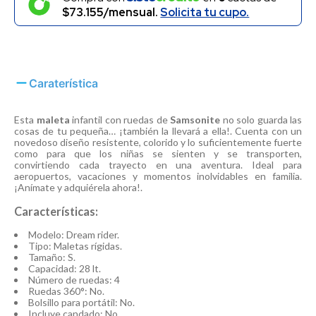
$73.155/mensual.
Solicita tu cupo.
Caraterística
Esta
maleta
infantil con ruedas de
Samsonite
no solo guarda las
cosas de tu pequeña… ¡también la llevará a ella!. Cuenta con un
novedoso diseño resistente, colorido y lo suficientemente fuerte
como para que los niñas se sienten y se transporten,
convirtiendo cada trayecto en una aventura. Ideal para
aeropuertos, vacaciones y momentos inolvidables en familia.
¡Anímate y adquiérela ahora!.
Características:
Modelo: Dream rider.
Tipo: Maletas rígidas.
Tamaño: S.
Capacidad: 28 lt.
Número de ruedas: 4
Ruedas 360°: No.
Bolsillo para portátil: No.
Incluye candado: No.