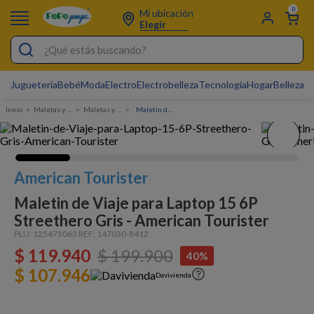
0
Mi ubicación
Elegir
¿Qué estás buscando?
Jugueteria
Bebé
Moda
Electro
Electrobelleza
Tecnología
Hogar
Belleza
D
Electrobelleza
Maletas y Morrales
Maletas y Mochilas
Maletin de Viaje para Laptop 15 6P Streethero Gris - American Tourister
Pijamas
Electro
Figuras Toy Story
American Tourister
Carters
Maletin de Viaje para Laptop 15 6P
Streethero Gris - American Tourister
Silla Mecedora Bebé
PLU:
125475063
REF:
147030-8412
Bebes
$
119
.
940
$
199
.
900
40%
Cuna Colecho
$ 107.946
Davivienda
Cartas Pokemon