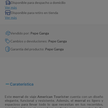
Dinosaurio Juguete
Disponible para despacho a domicilio
Ver más
Disponible para retiro en tienda
Ver más
Vendido por:
Pepe Ganga
Cambios y devoluciones:
Pepe Ganga
Garantía del producto:
Pepe Ganga
Caraterística
Este
morral
de viaje
American Tourister
cuenta con un diseño
elegante, funcional y resistente. Además, el
morral
es ligero y
espacioso para llevar todo lo que necesitas en tus recorridos,