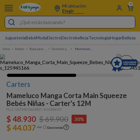
0
Mi ubicación
Elegir
¿Qué estás buscando?
Jugueteria
Bebé
Moda
Electro
Electrobelleza
Tecnología
Hogar
Belleza
D
Electrobelleza
Bebes
Ropa para bebé
Overoles y enterizos
Mameluco Manga Corta Main Squeeze Bebés Niñas - Carter's
Pijamas
Electro
Figuras Toy Story
Carters
Carters
Mameluco Manga Corta Main Squeeze
Cartas Pokemon
Bebés Niñas - Carter's 12M
PLU:
Silla Mecedora Bebé
125945166
REF:
1U268610
$
48
.
930
$
69
.
900
30%
Bebes
$ 44.037
Davivienda
Cuna Colecho