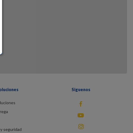
oluciones
Siguenos
luciones
fb
rega
You Tube
instagram
y seguridad