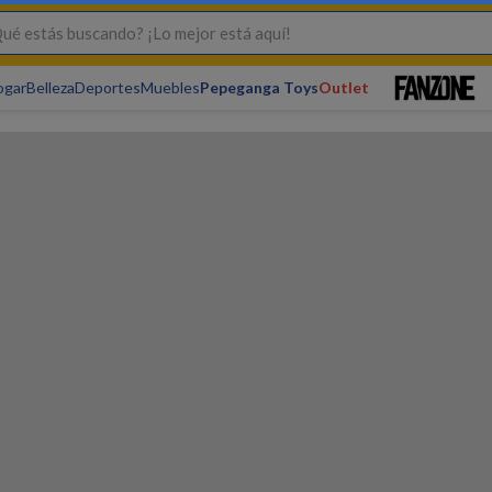
s buscando? ¡Lo mejor está aquí!
ogar
Belleza
Deportes
Muebles
Pepeganga Toys
Outlet