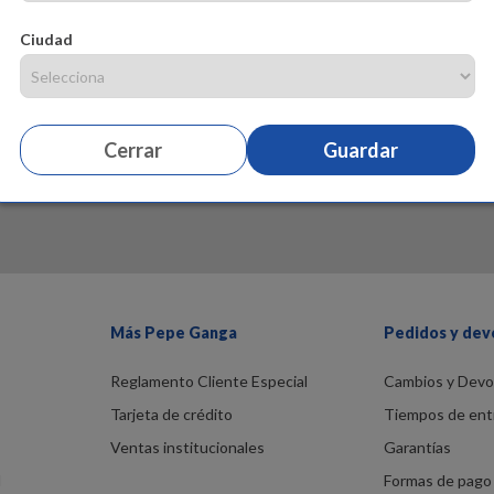
Ciudad
Cerrar
Guardar
Más Pepe Ganga
Pedidos y dev
Reglamento Cliente Especial
Cambios y Devo
Tarjeta de crédito
Tiempos de ent
Ventas institucionales
Garantías
d
Formas de pago 