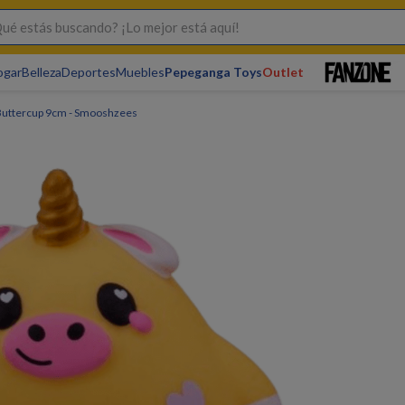
s buscando? ¡Lo mejor está aquí!
ogar
Belleza
Deportes
Muebles
Pepeganga Toys
Outlet
Buttercup 9cm - Smooshzees