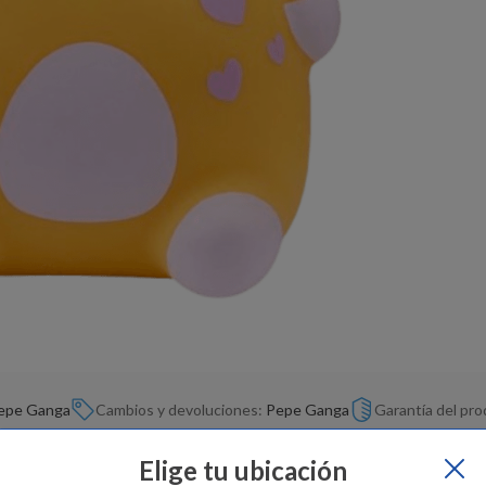
epe Ganga
Cambios y devoluciones:
Pepe Ganga
Garantía del pr
Elige tu ubicación