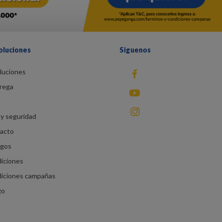
oluciones
Siguenos
luciones
fb
rega
You Tube
instagram
y seguridad
racto
agos
diciones
diciones campañas
go