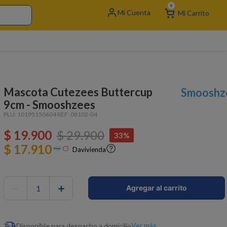
0
Mascota Cutezees Buttercup
Smooshz
9cm - Smooshzees
PLU:
10195150604
REF:
08102-04
$
19
.
900
$
29
.
900
33%
$ 17.910
Davivienda
－
＋
Agregar al carrito
Ver más
Disponible para despacho a domicilio