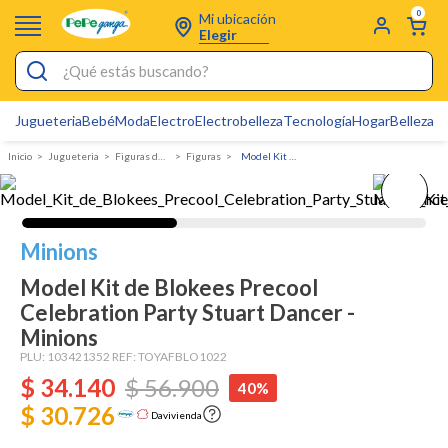
0
Mi ubicación
Elegir
¿Qué estás buscando?
Jugueteria
Bebé
Moda
Electro
Electrobelleza
Tecnología
Hogar
Belleza
D
Electrobelleza
Jugueteria
Figuras de accion y robots
Figuras
Model Kit de Blokees Precool Celebration Party Stuart Dancer - Minions
Pijamas
Electro
Figuras Toy Story
Minions
Carters
Model Kit de Blokees Precool
Celebration Party Stuart Dancer -
Silla Mecedora Bebé
Minions
Bebes
PLU:
103421352
REF:
TOYAFBLO1022
$
34
.
140
$
56
.
900
Cuna Colecho
40%
$ 30.726
Davivienda
Cartas Pokemon