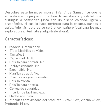
Descubre este hermoso
morral
infantil de
Samsonite
que le
encantará a tu pequeño. Combina la resistencia y calidad que
distingue a Samsonite junto con un diseño colorido, ligero y
ergonómico, el cual lo hace perfecto para la escuela, paseos o
viajes. Además, este
bolso
será el compañero ideal para los más
exploradores. ¡Anímate y adquiérelo ahora!.
Características:
Modelo: Dream rider.
Tipo: Mochilas de viaje.
Tamaño: S.
Capacidad: 10 lt.
Bolsillo para portátil: No.
Incluye candado: No.
Expandible: No.
Manilla retráctil: No.
Cuenta con gorro temático.
Bolsillo frontal.
Bolsillo para botella.
Correa de seguridad.
Interior de fácil limpieza.
Hecho en China.
Medidas aproximadas del producto: Alto 32 cm, Ancho 23 cm,
Profundo 14 cm.