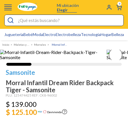
0
Mi ubicación
Elegir
¿Qué estás buscando?
Jugueteria
Bebé
Moda
Electro
Electrobelleza
Tecnología
Hogar
Belleza
D
Electrobelleza
Maletas y Morrales
Morrales
Morral Infantil Dream Rider Backpack Tiger - Samsonite
Pijamas
Electro
Figuras Toy Story
Samsonite
Carters
Morral Infantil Dream Rider Backpack
Tiger - Samsonite
Cartas Pokemon
PLU:
125474425
REF:
CK8-96002
Silla Mecedora Bebé
$
139
.
000
Cuna Colecho
$ 125.100
Davivienda
Bebes