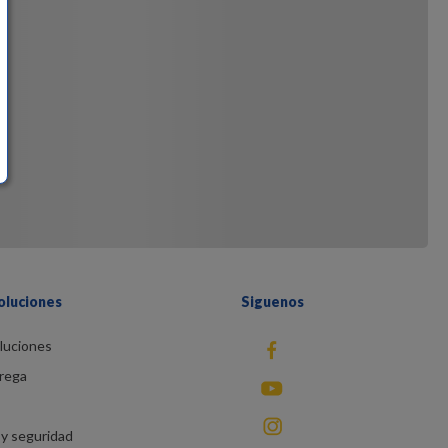
oluciones
Siguenos
luciones
fb
rega
You Tube
instagram
y seguridad