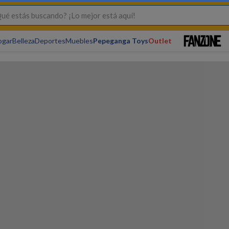
s buscando? ¡Lo mejor está aquí!
ogar
Belleza
Deportes
Muebles
Pepeganga Toys
Outlet