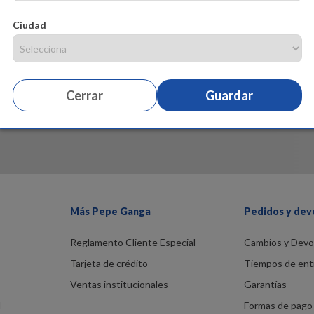
Ciudad
Cerrar
Guardar
Más Pepe Ganga
Pedidos y dev
Reglamento Cliente Especial
Cambios y Devo
Tarjeta de crédito
Tiempos de ent
Ventas institucionales
Garantías
d
Formas de pago 