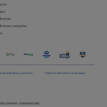
racto
agos
diciones
diciones campañas
go
a de industría y comercio
Todos los derechos reservados
a (605) 3093043 - 018000415385