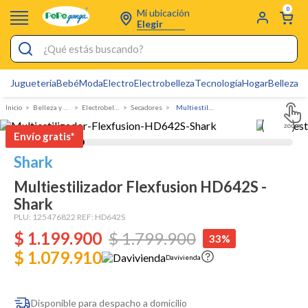
0
Mi ubicación
Elegir
¿Qué estás buscando?
Jugueteria
Bebé
Moda
Electro
Electrobelleza
Tecnología
Hogar
Belleza
D
Electrobelleza
Belleza y Cuidado Personal
Electrobelleza
Secadores
Multiestilizador Flexfusion HD642S - Shark
Pijamas
Envío gratis*
Electro
Shark
Figuras Toy Story
Multiestilizador Flexfusion HD642S -
Carters
Shark
Silla Mecedora Bebé
PLU:
125476822
REF:
HD642S
$
1
.
199
.
900
$
1
.
799
.
900
33%
Bebes
$ 1.079.910
Davivienda
Cuna Colecho
Cartas Pokemon
Disponible para despacho a domicilio