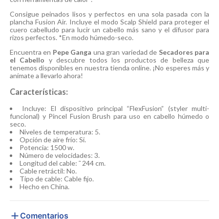
Consigue peinados lisos y perfectos en una sola pasada con la
plancha Fusion Air. Incluye el modo Scalp Shield para proteger el
cuero cabelludo para lucir un cabello más sano y el difusor para
rizos perfectos. *En modo húmedo-seco.
Encuentra en
Pepe Ganga
una gran variedad de
Secadores para
el Cabello
y descubre todos los productos de belleza que
tenemos disponibles en nuestra tienda online. ¡No esperes más y
anímate a llevarlo ahora!
Características:
Incluye: El dispositivo principal “FlexFusion” (styler multi-
funcional) y Pincel Fusion Brush para uso en cabello húmedo o
seco.
Niveles de temperatura: 5.
Opción de aire frío: Si.
Potencia: 1500 w.
Número de velocidades: 3.
Longitud del cable: ˜ 244 cm.
Cable retráctil: No.
Tipo de cable: Cable fijo.
Hecho en China.
Comentarios