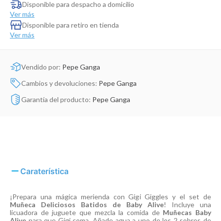
Dinosaurio Juguete
Disponible para despacho a domicilio
Ver más
Disponible para retiro en tienda
Ver más
Vendido por:
Pepe Ganga
Cambios y devoluciones:
Pepe Ganga
Garantía del producto:
Pepe Ganga
Caraterística
¡Prepara una mágica merienda con Gigi Giggles y el set de
Muñeca Deliciosos Batidos de Baby Alive
! Incluye una
licuadora de juguete que mezcla la comida de
Muñecas Baby
Alive
para que Gigi coma. Añade agua a uno de los 2 sobres de