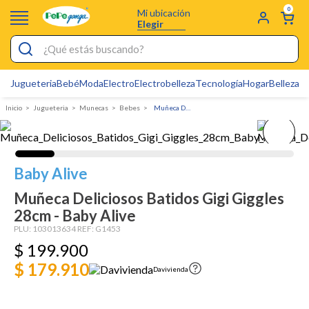
0
Mi ubicación
Elegir
¿Qué estás buscando?
Jugueteria
Bebé
Moda
Electro
Electrobelleza
Tecnología
Hogar
Belleza
D
Electrobelleza
Jugueteria
Munecas
Bebes
Muñeca Deliciosos Batidos Gigi Giggles 28cm - Baby Alive
Pijamas
Electro
Figuras Toy Story
Baby Alive
Carters
Muñeca Deliciosos Batidos Gigi Giggles
28cm - Baby Alive
Silla Mecedora Bebé
PLU:
103013634
REF:
G1453
Bebes
$
199
.
900
$ 179.910
Cartas Pokemon
Davivienda
Cuna Colecho