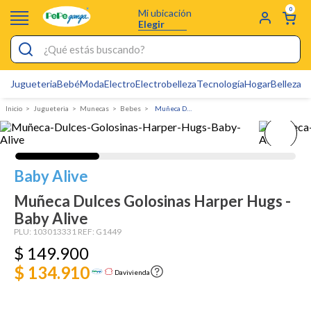
0
Mi ubicación
Elegir
¿Qué estás buscando?
Jugueteria
Bebé
Moda
Electro
Electrobelleza
Tecnología
Hogar
Belleza
D
Electrobelleza
Jugueteria
Munecas
Bebes
Muñeca Dulces Golosinas Harper Hugs - Baby Alive
Pijamas
Electro
Figuras Toy Story
Baby Alive
Carters
Muñeca Dulces Golosinas Harper Hugs -
Baby Alive
Cartas Pokemon
PLU:
103013331
REF:
G1449
Silla Mecedora Bebé
$
149
.
900
Cuna Colecho
$ 134.910
Davivienda
Bebes