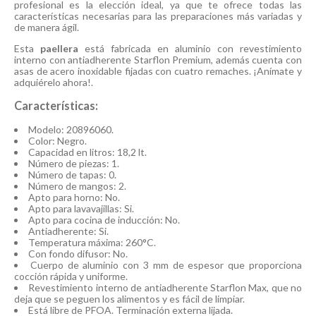
profesional es la elección ideal, ya que te ofrece todas las
características necesarias para las preparaciones más variadas y
de manera ágil.
Esta
paellera
está fabricada en aluminio con revestimiento
interno con antiadherente Starflon Premium, además cuenta con
asas de acero inoxidable fijadas con cuatro remaches. ¡Anímate y
adquiérelo ahora!.
Características:
Modelo: 20896060.
Color: Negro.
Capacidad en litros: 18,2 lt.
Número de piezas: 1.
Número de tapas: 0.
Número de mangos: 2.
Apto para horno: No.
Apto para lavavajillas: Si.
Apto para cocina de inducción: No.
Antiadherente: Si.
Temperatura máxima: 260°C.
Con fondo difusor: No.
Cuerpo de aluminio con 3 mm de espesor que proporciona
cocción rápida y uniforme.
Revestimiento interno de antiadherente Starflon Max, que no
deja que se peguen los alimentos y es fácil de limpiar.
Está libre de PFOA. Terminación externa lijada.