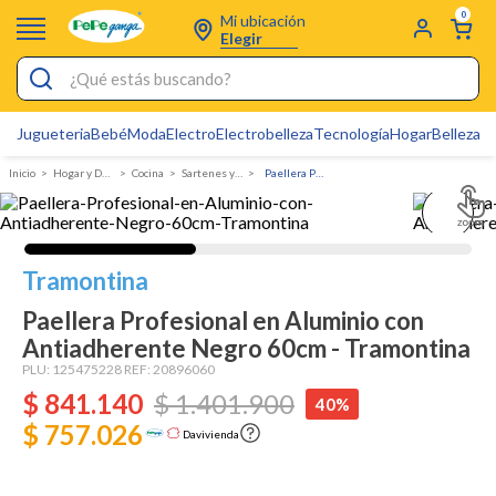
0
Mi ubicación
Elegir
¿Qué estás buscando?
Jugueteria
Bebé
Moda
Electro
Electrobelleza
Tecnología
Hogar
Belleza
D
Electrobelleza
Hogar y Decoracion
Cocina
Sartenes y Woks
Paellera Profesional en Aluminio con Antiadherente Negro 60cm - Tramontina
Pijamas
Electro
Figuras Toy Story
Tramontina
Carters
Paellera Profesional en Aluminio con
Antiadherente Negro 60cm - Tramontina
Silla Mecedora Bebé
PLU:
125475228
REF:
20896060
Bebes
$
841
.
140
$
1
.
401
.
900
40%
Cuna Colecho
$ 757.026
Davivienda
Cartas Pokemon