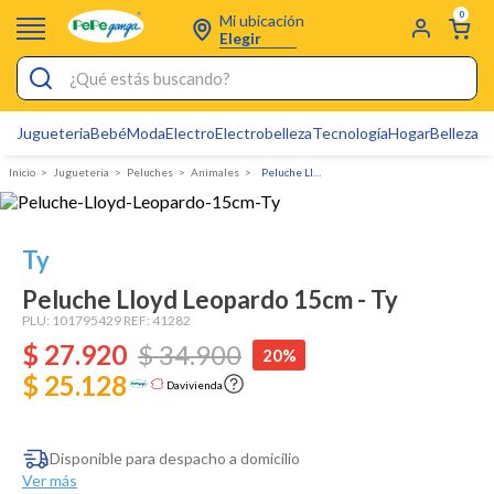
0
Mi ubicación
Elegir
¿Qué estás buscando?
Jugueteria
Bebé
Moda
Electro
Electrobelleza
Tecnología
Hogar
Belleza
D
Electrobelleza
Jugueteria
Peluches
animales
Peluche Lloyd Leopardo 15cm - Ty
Pijamas
Electro
Ty
Figuras Toy Story
Peluche Lloyd Leopardo 15cm - Ty
Carters
PLU:
101795429
REF:
41282
$
27
Silla Mecedora Bebé
.
920
$
34
.
900
20%
$ 25.128
Bebes
Davivienda
Cartas Pokemon
Disponible para despacho a domicilio
Cuna Colecho
Ver más