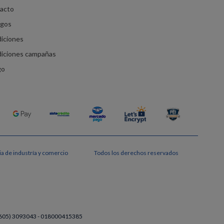
racto
agos
diciones
diciones campañas
go
a de industría y comercio
Todos los derechos reservados
a (605) 3093043 - 018000415385