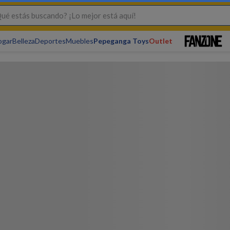
s buscando? ¡Lo mejor está aquí!
ogar
Belleza
Deportes
Muebles
Pepeganga Toys
Outlet