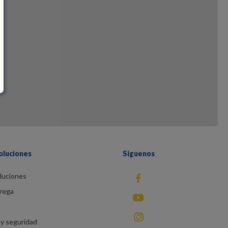
oluciones
Siguenos
luciones
fb
rega
You Tube
instagram
y seguridad