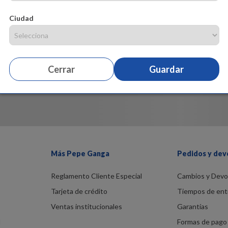
Ciudad
Cerrar
Guardar
Más Pepe Ganga
Pedidos y dev
Reglamento Cliente Especial
Cambios y Devo
Tarjeta de crédito
Tiempos de ent
Ventas institucionales
Garantías
d
Formas de pago 