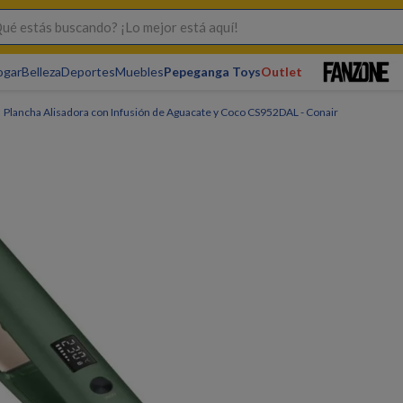
s buscando? ¡Lo mejor está aquí!
ogar
Belleza
Deportes
Muebles
Pepeganga Toys
Outlet
Plancha Alisadora con Infusión de Aguacate y Coco CS952DAL - Conair