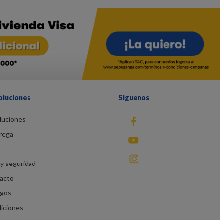
oluciones
Siguenos
luciones
fb
rega
You Tube
instagram
y seguridad
racto
agos
diciones