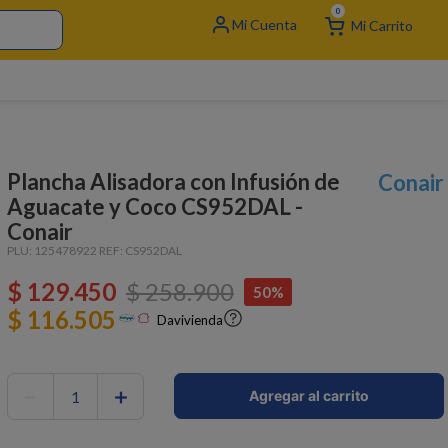
0
Plancha Alisadora con Infusión de
Conair
Aguacate y Coco CS952DAL -
Conair
PLU:
125478922
REF:
CS952DAL
$
129
.
450
$
258
.
900
50%
$ 116.505
Davivienda
－
＋
Agregar al carrito