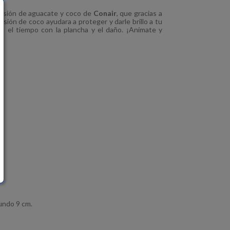
usión de aguacate y coco de
Conair
, que gracias a
usión de coco ayudara a proteger y darle brillo a tu
ndo el tiempo con la plancha y el daño. ¡Anímate y
undo 9 cm.