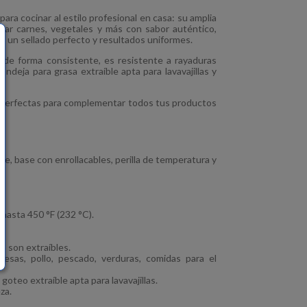
para cocinar al estilo profesional en casa: su amplia
rar carnes, vegetales y más con sabor auténtico,
a un sellado perfecto y resultados uniformes.
 de forma consistente, es resistente a rayaduras
 bandeja para grasa extraíble apta para lavavajillas y
perfectas para complementar todos tus productos
le, base con enrollacables, perilla de temperatura y
 hasta 450 °F (232 °C).
eo son extraíbles.
uesas, pollo, pescado, verduras, comidas para el
goteo extraíble apta para lavavajillas.
za.