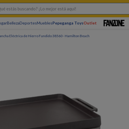
s buscando? ¡Lo mejor está aquí!
ogar
Belleza
Deportes
Muebles
Pepeganga Toys
Outlet
ancha Eléctrica de Hierro Fundido 38560 - Hamilton Beach