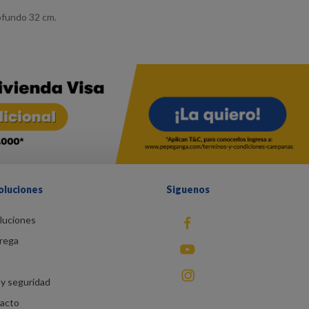
ofundo 32 cm.
oluciones
Siguenos
luciones
fb
rega
You Tube
instagram
y seguridad
racto