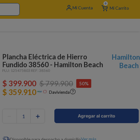
0
Plancha Eléctrica de Hierro
Hamilton
Fundido 38560 - Hamilton Beach
Beach
PLU:
125475803
REF:
38560
$
399
.
900
$
799
.
900
50%
$ 359.910
Davivienda
－
＋
Agregar al carrito
Ver más
Disponible para despacho a domicilio