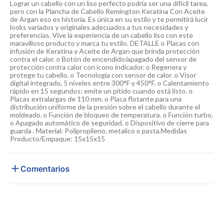
Lograr un cabello con un liso perfecto podría ser una difícil tarea,
pero con la Plancha de Cabello Remington Keratina Con Aceite
de Argan eso es historia. Es única en su estilo y te permitirá lucir
looks variados y originales adecuados a tus necesidades y
preferencias. Vive la experiencia de un cabello liso con este
maravilloso producto y marca tu estilo. DETALLE o Placas con
infusión de Keratina y Aceite de Argan que brinda protección
contra el calor. o Botón de encendido/apagado del sensor de
protección contra calor con icono indicador. o Regenera y
protege tu cabello. o Tecnología con sensor de calor. o Visor
digital integrado, 5 niveles entre 300°F y 450°F. o Calentamiento
rápido en 15 segundos: emite un pitido cuando está listo. o
Placas extralargas de 110 mm. o Placa flotante para una
distribución uniforme de la presión sobre el cabello durante el
moldeado. o Función de bloqueo de temperatura. o Función turbo.
o Apagado automático de seguridad. o Dispositivo de cierre para
guarda . Material: Polipropileno, metalico o pasta.Medidas
Producto/Empaque: 15x15x15
Comentarios