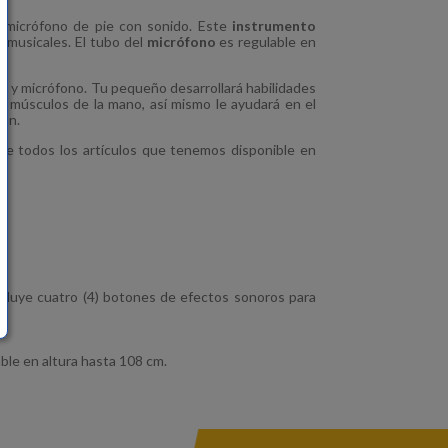
el micrófono de pie con sonido. Este
instrumento
s musicales. El tubo del
micrófono
es regulable en
ode y micrófono. Tu pequeño desarrollará habilidades
os músculos de la mano, así mismo le ayudará en el
ión.
re todos los artículos que tenemos disponible en
incluye cuatro (4) botones de efectos sonoros para
ble en altura hasta 108 cm.