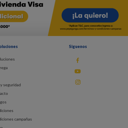
oluciones
Siguenos
luciones
fb
rega
You Tube
instagram
y seguridad
racto
agos
diciones
diciones campañas
go