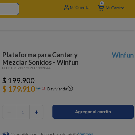
0
Plataforma para Cantar y
Winfun
Mezclar Sonidos - Winfun
PLU:
101809773
REF:
002044
$
199
.
900
$ 179.910
Davivienda
－
＋
Agregar al carrito
Ver más
Disponible para despacho a domicilio