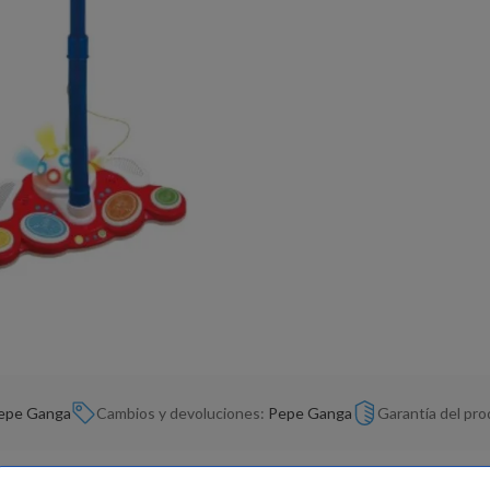
epe Ganga
Cambios y devoluciones:
Pepe Ganga
Garantía del pr