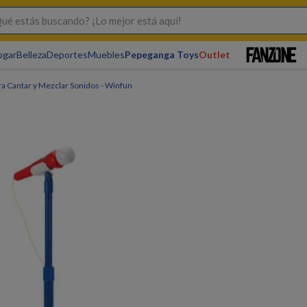
s buscando? ¡Lo mejor está aquí!
ogar
Belleza
Deportes
Muebles
Pepeganga Toys
Outlet
ra Cantar y Mezclar Sonidos - Winfun