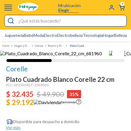
0
Mi ubicación
Elegir
¿Qué estás buscando?
Jugueteria
Bebé
Moda
Electro
Electrobelleza
Tecnología
Hogar
Belleza
D
Electrobelleza
Hogar y Decoracion
Cocina
Bowls y Platos
Plato Cuadrado Blanco Corelle 22 cm
Pijamas
Electro
Corelle
Figuras Toy Story
Plato Cuadrado Blanco Corelle 22 cm
Carters
PLU:
681960
REF:
1069960
$
32
Silla Mecedora Bebé
.
435
$
49
.
900
35%
$ 29.192
Bebes
Davivienda
Cartas Pokemon
Disponible para despacho a domicilio
Cuna Colecho
Ver más