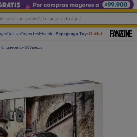
s buscando? ¡Lo mejor está aquí!
ogar
Belleza
Deportes
Muebles
Pepeganga Toys
Outlet
Cinquecento - 500 piezas