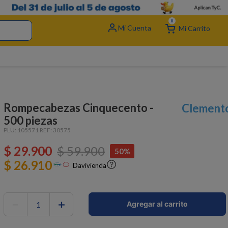
0
Rompecabezas Cinquecento -
Clement
500 piezas
PLU:
105571
REF:
30575
$
29
.
900
$
59
.
900
50%
$ 26.910
Davivienda
－
＋
Agregar al carrito