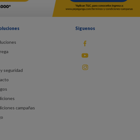
oluciones
Siguenos
luciones
fb
rega
You Tube
instagram
y seguridad
racto
agos
diciones
diciones campañas
go