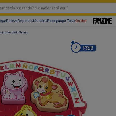
s buscando? ¡Lo mejor está aquí!
ogar
Belleza
Deportes
Muebles
Pepeganga Toys
Outlet
imales de la Granja