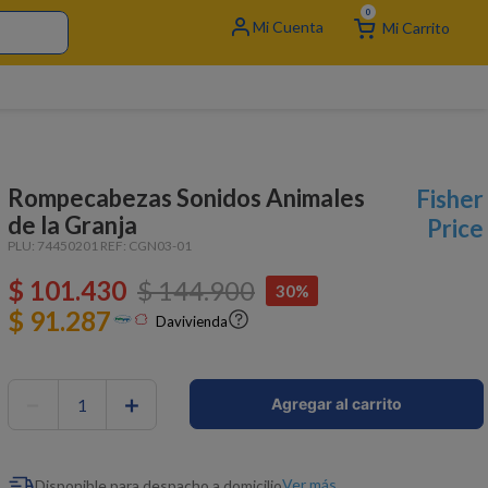
0
Rompecabezas Sonidos Animales
Fisher
de la Granja
Price
PLU:
74450201
REF:
CGN03-01
$
101
.
430
$
144
.
900
30%
$ 91.287
Davivienda
－
＋
Agregar al carrito
Ver más
Disponible para despacho a domicilio