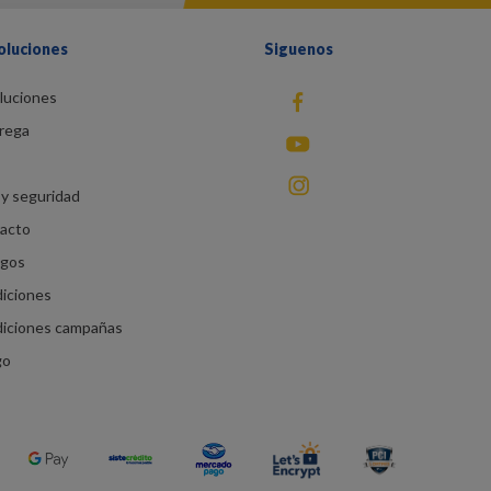
oluciones
Siguenos
luciones
fb
rega
You Tube
instagram
y seguridad
racto
agos
diciones
diciones campañas
go