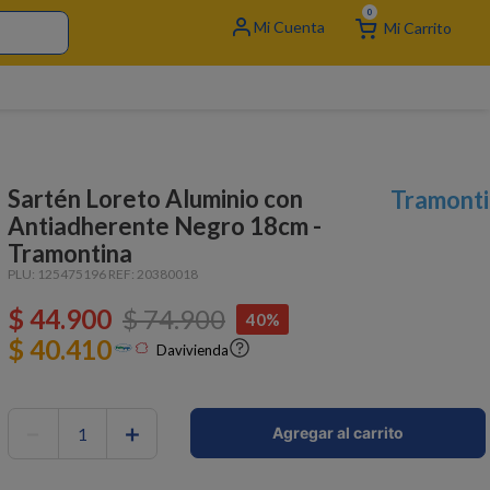
0
Sartén Loreto Aluminio con
Tramonti
Antiadherente Negro 18cm -
Tramontina
PLU:
125475196
REF:
20380018
$
44
.
900
$
74
.
900
40%
$ 40.410
Davivienda
－
＋
Agregar al carrito