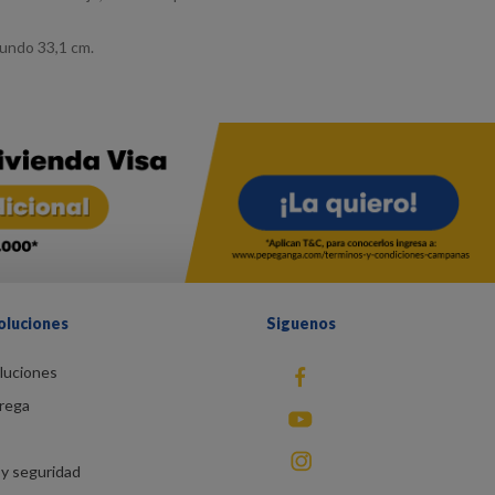
fundo 33,1 cm.
oluciones
Siguenos
luciones
fb
rega
You Tube
instagram
y seguridad