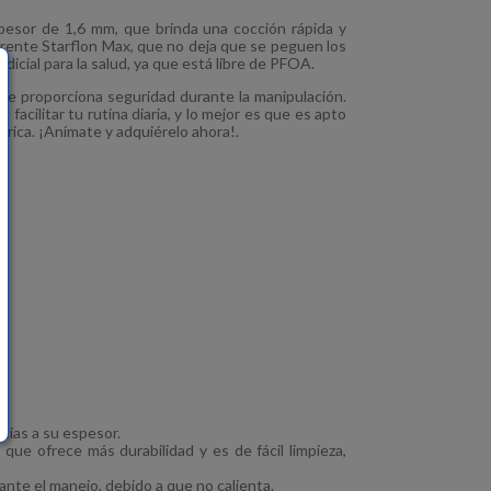
esor de 1,6 mm, que brinda una cocción rápida y
rente Starflon Max, que no deja que se peguen los
udicial para la salud, ya que está libre de PFOA.
ue proporciona seguridad durante la manipulación.
acilitar tu rutina diaria, y lo mejor es que es apto
ctrica. ¡Anímate y adquiérelo ahora!.
cias a su espesor.
ue ofrece más durabilidad y es de fácil limpieza,
nte el manejo, debido a que no calienta.