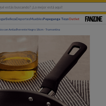
s buscando? ¡Lo mejor está aquí!
ogar
Belleza
Deportes
Muebles
Pepeganga Toys
Outlet
nio con Antiadherente Negro 18cm - Tramontina