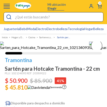
0
Mi ubicación
Elegir
¿Qué estás buscando?
Jugueteria
Bebé
Moda
Electro
Electrobelleza
Tecnología
Hogar
Belleza
D
Electrobelleza
Hogar y Decoracion
Cocina
Sartenes y Woks
Sartén para Hotcake Tramontina - 22 cm
Pijamas
Electro
Figuras Toy Story
Tramontina
Carters
Sartén para Hotcake Tramontina - 22 cm
PLU:
102134093
REF:
20389022
Silla Mecedora Bebé
$
50
.
900
$
85
.
900
41%
Bebes
$ 45.810
Davivienda
Cartas Pokemon
Cuna Colecho
Disponible para despacho a domicilio