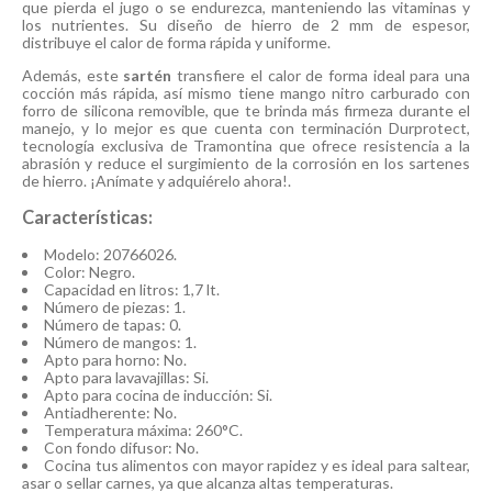
que pierda el jugo o se endurezca, manteniendo las vitaminas y
los nutrientes. Su diseño de hierro de 2 mm de espesor,
distribuye el calor de forma rápida y uniforme.
Además, este
sartén
transfiere el calor de forma ideal para una
cocción más rápida, así mismo tiene mango nitro carburado con
forro de silicona removible, que te brinda más firmeza durante el
manejo, y lo mejor es que cuenta con terminación Durprotect,
tecnología exclusiva de Tramontina que ofrece resistencia a la
abrasión y reduce el surgimiento de la corrosión en los sartenes
de hierro. ¡Anímate y adquiérelo ahora!.
Características:
Modelo: 20766026.
Color: Negro.
Capacidad en litros: 1,7 lt.
Número de piezas: 1.
Número de tapas: 0.
Número de mangos: 1.
Apto para horno: No.
Apto para lavavajillas: Si.
Apto para cocina de inducción: Si.
Antiadherente: No.
Temperatura máxima: 260°C.
Con fondo difusor: No.
Cocina tus alimentos con mayor rapidez y es ideal para saltear,
asar o sellar carnes, ya que alcanza altas temperaturas.