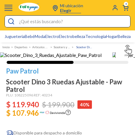
0
Mi ubicación
Elegir
¿Qué estás buscando?
Jugueteria
Bebé
Moda
Electro
Electrobelleza
Tecnología
Hogar
Belleza
D
Electrobelleza
Deportes
Articulos deportivos
Scooters y patinetas
Scooter Dino 3 Ruedas Ajustable - Paw Patrol
Pijamas
Electro
Paw Patrol
Figuras Toy Story
Scooter Dino 3 Ruedas Ajustable - Paw
Carters
Patrol
Silla Mecedora Bebé
PLU:
108225096
REF:
40234
$
119
.
940
$
199
.
900
40%
Bebes
$ 107.946
Davivienda
Cuna Colecho
Cartas Pokemon
Disponible para despacho a domicilio