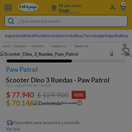
0
Mi ubicación
Elegir
¿Qué estás buscando?
Jugueteria
Bebé
Moda
Electro
Electrobelleza
Tecnología
Hogar
Belleza
D
Electrobelleza
Deportes
Articulos deportivos
Scooters y patinetas
Scooter Dino 3 Ruedas - Paw Patrol
Pijamas
Electro
Paw Patrol
Figuras Toy Story
Scooter Dino 3 Ruedas - Paw Patrol
Carters
PLU:
108224793
REF:
40228
$
77
Cartas Pokemon
.
940
$
129
.
900
40%
$ 70.146
Silla Mecedora Bebé
Davivienda
Bebes
Disponible para despacho a domicilio
Cuna Colecho
Ver más