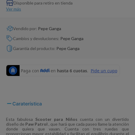
Dinosaurio Juguete
Disponible para retiro en tienda
Ver más
Vendido por:
Pepe Ganga
Cambios y devoluciones:
Pepe Ganga
Garantía del producto:
Pepe Ganga
Caraterística
Esta fabulosa
Scooter para Niños
cuenta con un divertido
diseño de
Paw Patrol
, que hará que cada paseo llame la atención
donde quiera que vayan. Cuenta con tres ruedas que
proporcionan mayor estabilidad y facilitan el equilibrio durante el