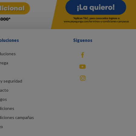
oluciones
Siguenos
luciones
fb
rega
You Tube
instagram
y seguridad
racto
agos
diciones
diciones campañas
go