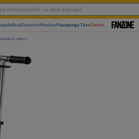
s buscando? ¡Lo mejor está aquí!
ogar
Belleza
Deportes
Muebles
Pepeganga Toys
Outlet
 Led Azul - Micro