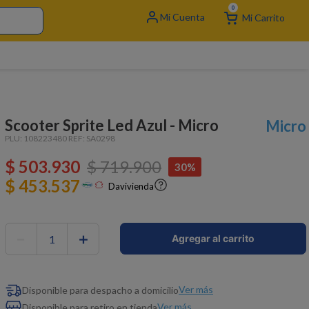
0
Scooter Sprite Led Azul - Micro
Micro
PLU:
108223480
REF:
SA0298
$
503
.
930
$
719
.
900
30%
$ 453.537
Davivienda
－
＋
Agregar al carrito
Ver más
Disponible para despacho a domicilio
Ver más
Disponible para retiro en tienda