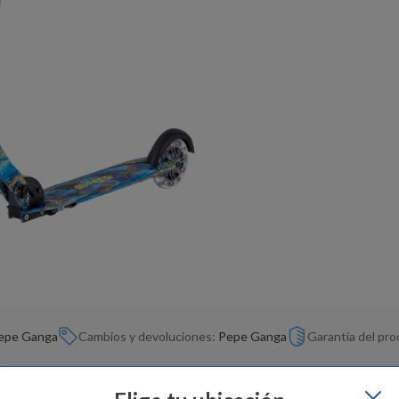
epe Ganga
Cambios y devoluciones:
Pepe Ganga
Garantía del pr