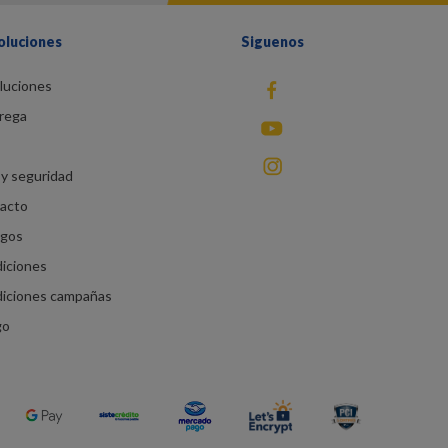
oluciones
Siguenos
luciones
fb
rega
You Tube
instagram
y seguridad
racto
agos
diciones
diciones campañas
go