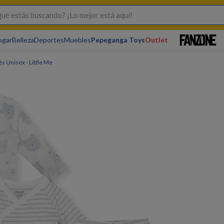
s buscando? ¡Lo mejor está aquí!
ogar
Belleza
Deportes
Muebles
Pepeganga Toys
Outlet
s Unisex - Little Me