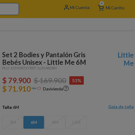
0
Set 2 Bodies y Pantalón Gris
Little
Bebés Unisex - Little Me 6M
Me
PLU:
125928727
REF:
LL814828N
$
79
.
900
$
169
.
900
53%
$ 71.910
Davivienda
Guia de talla
Talla
:
6M
3M
6M
9M
12M