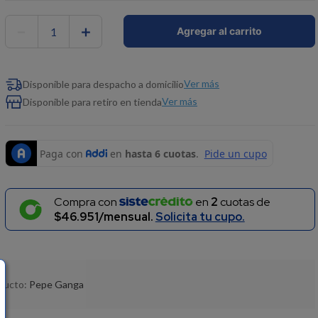
－
＋
Agregar al carrito
Ver más
Disponible para despacho a domicilio
Ver más
Disponible para retiro en tienda
Compra con
en
2
cuotas de
$46.951/mensual.
Solicita tu cupo.
oducto:
Pepe Ganga