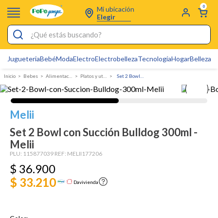
0
Mi ubicación
Elegir
¿Qué estás buscando?
Jugueteria
Bebé
Moda
Electro
Electrobelleza
Tecnología
Hogar
Belleza
D
Electrobelleza
Bebes
Alimentacion
Platos y utensilios
Set 2 Bowl con Succión Bulldog 300ml - Melii
Pijamas
Electro
Melii
Figuras Toy Story
Set 2 Bowl con Succión Bulldog 300ml -
Carters
Melii
Silla Mecedora Bebé
PLU:
115877039
REF:
MELII177206
$
36
.
900
Bebes
$ 33.210
Davivienda
Cartas Pokemon
Cuna Colecho