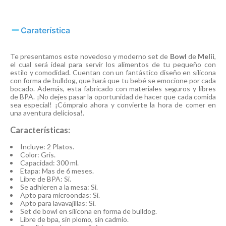
Caraterística
Te presentamos este novedoso y moderno set de
Bowl
de
Melii
,
el cual será ideal para servir los alimentos de tu pequeño con
estilo y comodidad. Cuentan con un fantástico diseño en silicona
con forma de bulldog, que hará que tu bebé se emocione por cada
bocado. Además, esta fabricado con materiales seguros y libres
de BPA. ¡No dejes pasar la oportunidad de hacer que cada comida
sea especial! ¡Cómpralo ahora y convierte la hora de comer en
una aventura deliciosa!.
Características:
Incluye: 2 Platos.
Color: Gris.
Capacidad: 300 ml.
Etapa: Mas de 6 meses.
Libre de BPA: Si.
Se adhieren a la mesa: Si.
Apto para microondas: Si.
Apto para lavavajillas: Si.
Set de bowl en silicona en forma de bulldog.
Libre de bpa, sin plomo, sin cadmio.