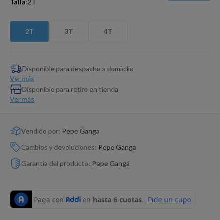
Talla
:
2T
Dinosaurio Juguete
2T
3T
4T
Disponible para despacho a domicilio
Ver más
Disponible para retiro en tienda
Ver más
Vendido por:
Pepe Ganga
Cambios y devoluciones:
Pepe Ganga
Garantía del producto:
Pepe Ganga