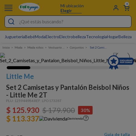
0
Mi ubicación
Elegir
¿Qué estás buscando?
Jugueteria
Bebé
Moda
Electro
Electrobelleza
Tecnología
Hogar
Belleza
D
Electrobelleza
Moda
Moda niños
Vestuario Exterior Niño
Conjuntos
Set 2 Camisetas y Pantalón Beisbol Niños - Little Me
Pijamas
Electro
Figuras Toy Story
Little Me
Carters
Set 2 Camisetas y Pantalón Beisbol Niños
- Little Me 2T
Cartas Pokemon
PLU:
125944984
REF:
LPO17328T
Silla Mecedora Bebé
$
125
.
930
$
179
.
900
30%
$ 113.337
Cuna Colecho
Davivienda
Bebes
Guia de talla