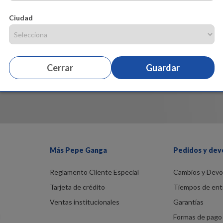
Ciudad
Cerrar
Guardar
Más Pepe Ganga
Pedidos y dev
Reglamento Cliente Especial
Cambios y Devo
Tarjeta de crédito
Tiempos de ent
Ventas institucionales
Garantías
d
Formas de pago 