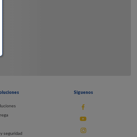
oluciones
Siguenos
luciones
fb
rega
You Tube
instagram
y seguridad