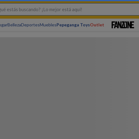
s buscando? ¡Lo mejor está aquí!
ogar
Belleza
Deportes
Muebles
Pepeganga Toys
Outlet