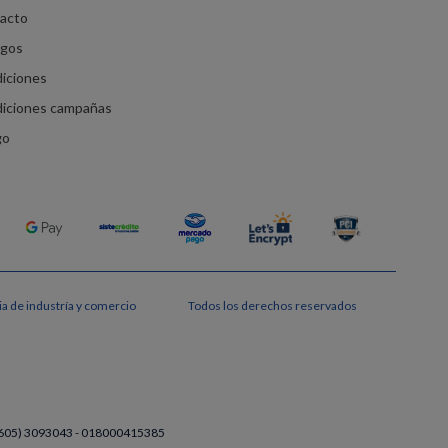
racto
agos
diciones
diciones campañas
go
a de industría y comercio
Todos los derechos reservados
a (605) 3093043 - 018000415385