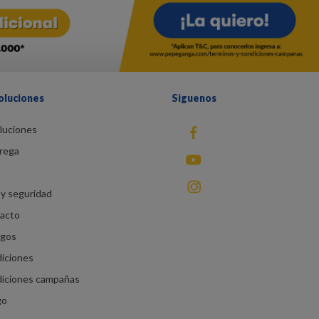
oluciones
Siguenos
luciones
fb
rega
You Tube
instagram
y seguridad
racto
agos
diciones
diciones campañas
go