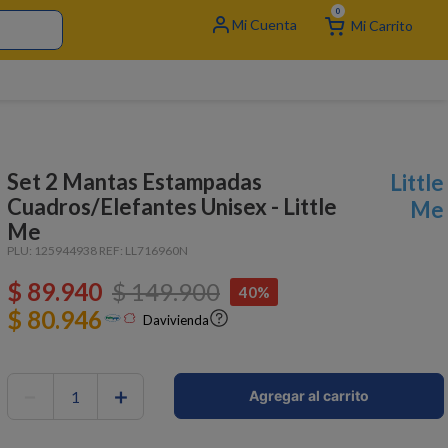
0
Set 2 Mantas Estampadas
Little
Cuadros/Elefantes Unisex - Little
Me
Me
PLU:
125944938
REF:
LL716960N
$
89
.
940
$
149
.
900
40%
$ 80.946
Davivienda
－
＋
Agregar al carrito