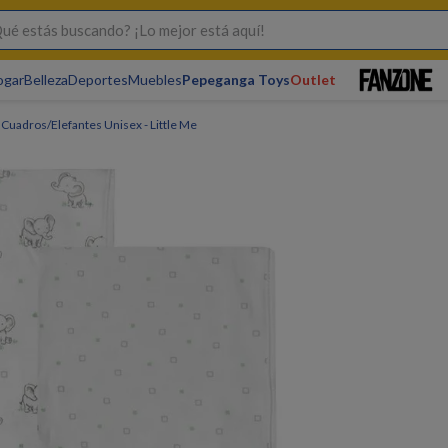
s buscando? ¡Lo mejor está aquí!
ogar
Belleza
Deportes
Muebles
Pepeganga Toys
Outlet
Cuadros/Elefantes Unisex - Little Me