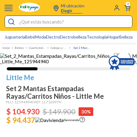
0
Mi ubicación
Elegir
¿Qué estás buscando?
Jugueteria
Bebé
Moda
Electro
Electrobelleza
Tecnología
Hogar
Belleza
D
Electrobelleza
Bebes
Cuarto del bebe
Cobijas y mantas
Set 2 Mantas Estampadas Rayas/Carritos Niños - Little Me
Pijamas
Electro
Figuras Toy Story
Little Me
Carters
Set 2 Mantas Estampadas
Rayas/Carritos Niños - Little Me
Silla Mecedora Bebé
PLU:
125944940
REF:
LL716997N
Bebes
$
104
.
930
$
149
.
900
30%
Cartas Pokemon
$ 94.437
Davivienda
Cuna Colecho