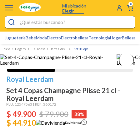
0
Mi ubicación
Elegir
¿Qué estás buscando?
Jugueteria
Bebé
Moda
Electro
Electrobelleza
Tecnología
Hogar
Belleza
D
Electrobelleza
Hogar y Decoracion
Mesa
Jarras Vasos y Copas
Set 4 Copas Champagne Plisse 21 cl - Royal Leerdam
Pijamas
Electro
Figuras Toy Story
Royal Leerdam
Carters
Set 4 Copas Champagne Plisse 21 cl -
Royal Leerdam
Silla Mecedora Bebé
PLU:
125475631
REF:
360172
Bebes
$
49
.
900
$
79
.
900
38%
Cuna Colecho
$ 44.910
Davivienda
Cartas Pokemon