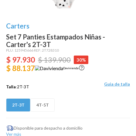
Dinosaurio Juguete
Carters
Set 7 Panties Estampados Niñas -
Carter's 2T-3T
PLU:
125945666
REF:
2T728310
$
97
.
930
$
139
.
900
30%
$ 88.137
Davivienda
Guia de talla
Talla
:
2T-3T
2T-3T
4T-5T
Disponible para despacho a domicilio
Ver más