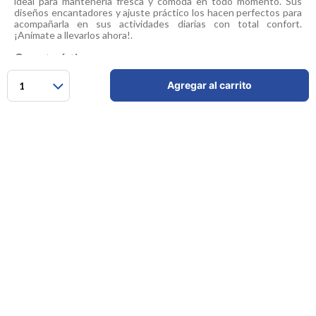
ideal para mantenerla fresca y cómoda en todo momento. Sus
diseños encantadores y ajuste práctico los hacen perfectos para
acompañarla en sus actividades diarias con total confort.
¡Anímate a llevarlos ahora!.
Características:
Incluye: 6 panties.
Agregar al carrito
1
Tela suave y delicada con la piel.
Ajuste cómodo y ligero para uso diario.
Diseños variados, tiernos y femeninos.
Elástico suave que brinda mejor ajuste.
Ideales para mantener frescura durante todo el día.
Perfectos para combinar confort y practicidad.
Hecho en India.
Comentarios