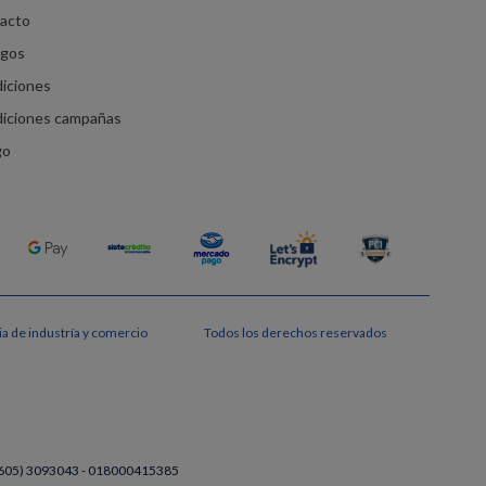
racto
agos
diciones
diciones campañas
go
a de industría y comercio
Todos los derechos reservados
a (605) 3093043 - 018000415385