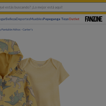
s buscando? ¡Lo mejor está aquí!
ogar
Belleza
Deportes
Muebles
Pepeganga Toys
Outlet
 Pantalón Niños - Carter's