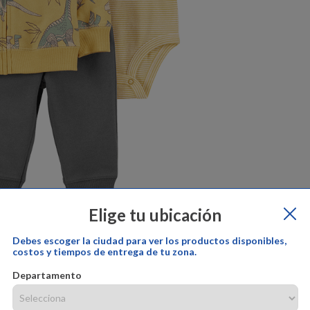
Elige tu ubicación
Debes escoger la ciudad para ver los productos disponibles,
costos y tiempos de entrega de tu zona.
Departamento
Complementa la ropa de tu pequeño con estilo y calidad, con este he
manga corta, Chaqueta con capota y Pantalón, además, este conjunto 