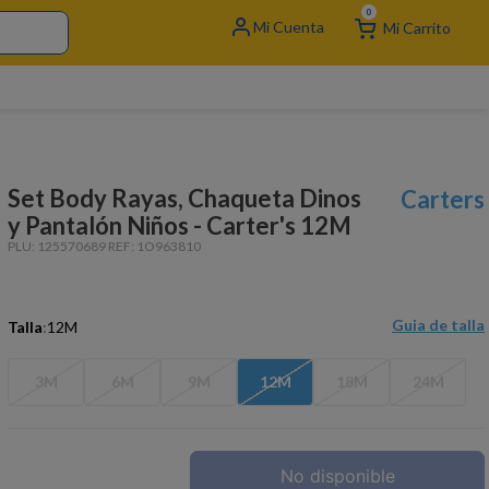
0
Set Body Rayas, Chaqueta Dinos
Carters
y Pantalón Niños - Carter's 12M
PLU:
125570689
REF:
1O963810
Guia de talla
Talla
:
12M
3M
6M
9M
12M
18M
24M
No disponible