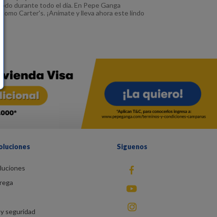
ómodo durante todo el día. En Pepe Ganga
como Carter's. ¡Anímate y lleva ahora este lindo
oluciones
Siguenos
luciones
fb
rega
You Tube
instagram
y seguridad