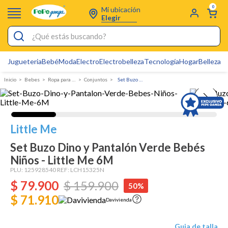
0
Mi ubicación
Elegir
¿Qué estás buscando?
Jugueteria
Bebé
Moda
Electro
Electrobelleza
Tecnología
Hogar
Belleza
D
Electrobelleza
Bebes
Ropa para bebé
Conjuntos
Set Buzo Dino y Pantalón Verde Bebés Niños - Little Me
Pijamas
Electro
Figuras Toy Story
Little Me
Carters
Set Buzo Dino y Pantalón Verde Bebés
Niños - Little Me 6M
Silla Mecedora Bebé
PLU:
125928540
REF:
LCH15325N
Bebes
$
79
.
900
$
159
.
900
50%
Cartas Pokemon
$ 71.910
Davivienda
Cuna Colecho
Guia de talla