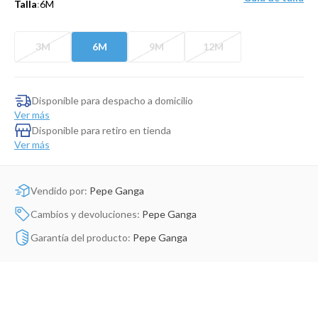
Talla
:
6M
Dinosaurio Juguete
3M
6M
9M
12M
Disponible para despacho a domicilio
Ver más
Disponible para retiro en tienda
Ver más
Vendido por:
Pepe Ganga
Cambios y devoluciones:
Pepe Ganga
Garantía del producto:
Pepe Ganga