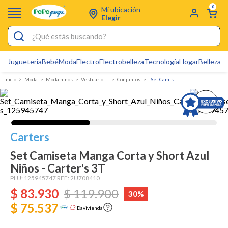
0
Mi ubicación
Elegir
¿Qué estás buscando?
Jugueteria
Bebé
Moda
Electro
Electrobelleza
Tecnología
Hogar
Belleza
D
Electrobelleza
Moda
Moda niños
Vestuario Exterior Niño
Conjuntos
Set Camiseta Manga Corta y Short Azul Niños - Carter's
Pijamas
Electro
Figuras Toy Story
Carters
Carters
Set Camiseta Manga Corta y Short Azul
Silla Mecedora Bebé
Niños - Carter's 3T
PLU:
Bebes
125945747
REF:
2U708410
$
83
.
930
$
119
.
900
30%
Cuna Colecho
$ 75.537
Davivienda
Cartas Pokemon