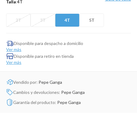
Talla
:
4T
Dinosaurio Juguete
2T
3T
4T
5T
Disponible para despacho a domicilio
Ver más
Disponible para retiro en tienda
Ver más
Vendido por:
Pepe Ganga
Cambios y devoluciones:
Pepe Ganga
Garantía del producto:
Pepe Ganga