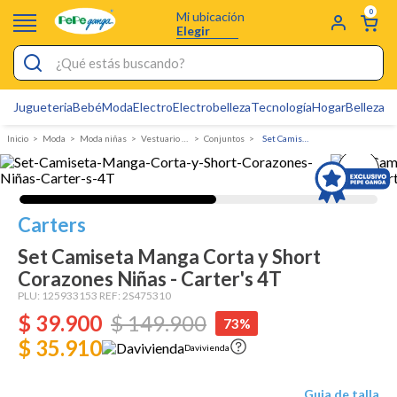
0
Mi ubicación
Elegir
¿Qué estás buscando?
Jugueteria
Bebé
Moda
Electro
Electrobelleza
Tecnología
Hogar
Belleza
D
Electrobelleza
Moda
Moda niñas
Vestuario Exterior Niña
Conjuntos
Set Camiseta Manga Corta y Short Corazones Niñas - Carter's
Pijamas
Electro
Figuras Toy Story
Carters
Carters
Set Camiseta Manga Corta y Short
Corazones Niñas - Carter's 4T
Silla Mecedora Bebé
PLU:
125933153
REF:
2S475310
Bebes
$
39
.
900
$
149
.
900
73%
Cartas Pokemon
$ 35.910
Davivienda
Cuna Colecho
Guia de talla