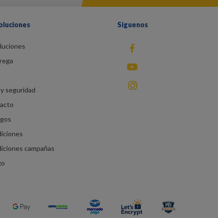
oluciones
Siguenos
luciones
fb
rega
You Tube
instagram
y seguridad
racto
agos
diciones
diciones campañas
go