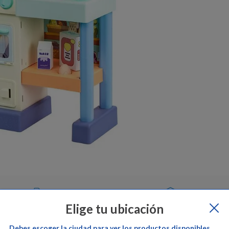
epe Ganga
Cambios y devoluciones:
Pepe Ganga
Garantía del pr
Elige tu ubicación
Debes escoger la ciudad para ver los productos disponibles,