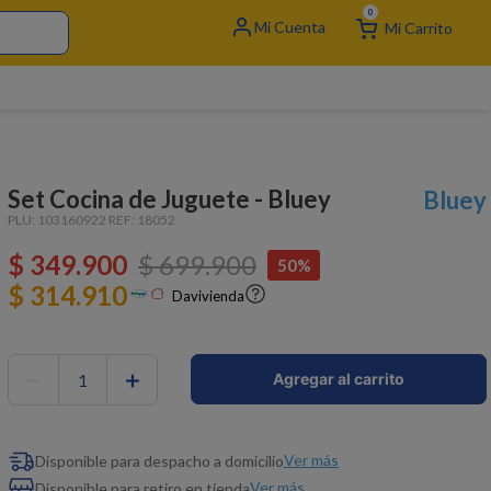
0
Set Cocina de Juguete - Bluey
Bluey
PLU:
103160922
REF:
18052
$
349
.
900
$
699
.
900
50%
$ 314.910
Davivienda
－
＋
Agregar al carrito
Ver más
Disponible para despacho a domicilio
Ver más
Disponible para retiro en tienda