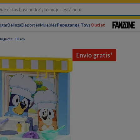
s buscando? ¡Lo mejor está aquí!
ogar
Belleza
Deportes
Muebles
Pepeganga Toys
Outlet
Juguete - Bluey
Envío gratis*