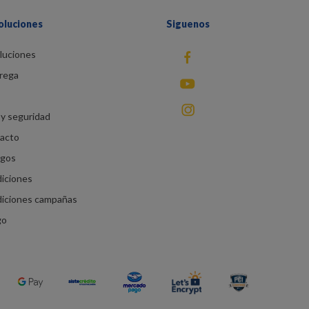
oluciones
Siguenos
luciones
fb
rega
You Tube
instagram
y seguridad
racto
agos
diciones
diciones campañas
go