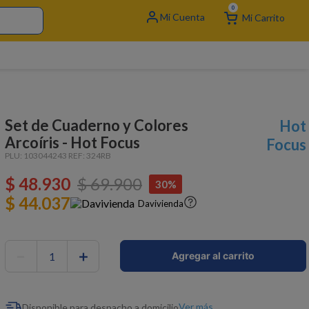
0
Set de Cuaderno y Colores
Hot
Arcoíris - Hot Focus
Focus
PLU:
103044243
REF:
324RB
$
48
.
930
$
69
.
900
30%
$ 44.037
Davivienda
－
＋
Agregar al carrito
Ver más
Disponible para despacho a domicilio