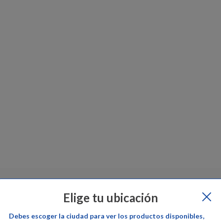
epe Ganga
Cambios y devoluciones:
Pepe Ganga
Garantía del pr
Elige tu ubicación
Debes escoger la ciudad para ver los productos disponibles,