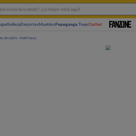
s buscando? ¡Lo mejor está aquí!
ogar
Belleza
Deportes
Muebles
Pepeganga Toys
Outlet
es Arcoíris - Hot Focus